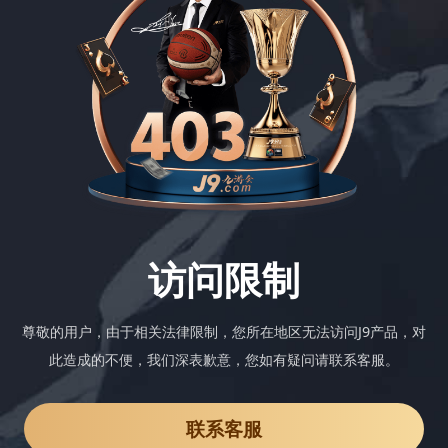
访问限制
尊敬的用户，由于相关法律限制，您所在地区无法访问J9产品，对
此造成的不便，我们深表歉意，您如有疑问请联系客服。
联系客服