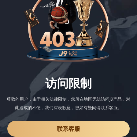
访问限制
尊敬的用户，由于相关法律限制，您所在地区无法访问J9产品，对
此造成的不便，我们深表歉意，您如有疑问请联系客服。
联系客服