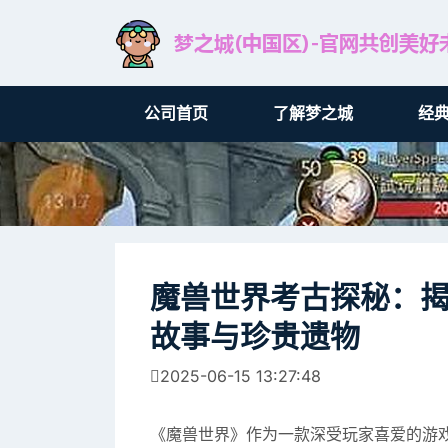
公司首页
了解梦之城
经
魔兽世界考古探秘：
故事与珍贵遗物
2025-06-15 13:27:48
《魔兽世界》作为一款深受玩家喜爱的游