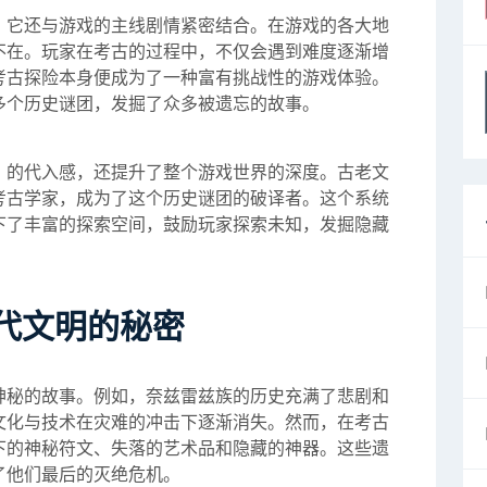
，它还与游戏的主线剧情紧密结合。在游戏的各大地
不在。玩家在考古的过程中，不仅会遇到难度逐渐增
考古探险本身便成为了一种富有挑战性的游戏体验。
多个历史谜团，发掘了众多被遗忘的故事。
》的代入感，还提升了整个游戏世界的深度。古老文
考古学家，成为了这个历史谜团的破译者。这个系统
下了丰富的探索空间，鼓励玩家探索未知，发掘隐藏
代文明的秘密
神秘的故事。例如，奈兹雷兹族的历史充满了悲剧和
文化与技术在灾难的冲击下逐渐消失。然而，在考古
下的神秘符文、失落的艺术品和隐藏的神器。这些遗
了他们最后的灭绝危机。