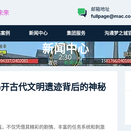
邮箱地址
fullpage@mac.c
典案例
新闻中心
集团服务
沟通梦之城
新闻中心
首页
新闻中心
揭开古代文明遗迹背后的神秘
戏，不仅凭借其精彩的剧情、丰富的任务系统和刺激