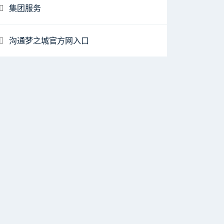
集团服务
沟通梦之城官方网入口