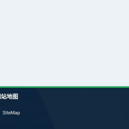
网站地图
SiteMap